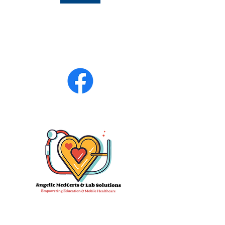
Phone:
470-713-4054
After Hours:
770-899-7102
Fax
770-694-6277