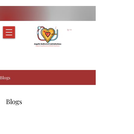
카트
Blogs
Blogs